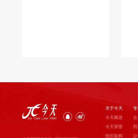
关于今天
专
今天概述
企
今天荣誉
刑
组织架构
公